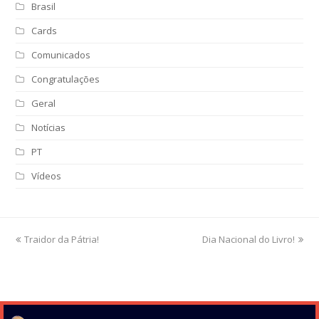
Brasil
Cards
Comunicados
Congratulações
Geral
Notícias
PT
Vídeos
previous
Traidor da Pátria!
Dia Nacional do Livro!
next
post:
post: