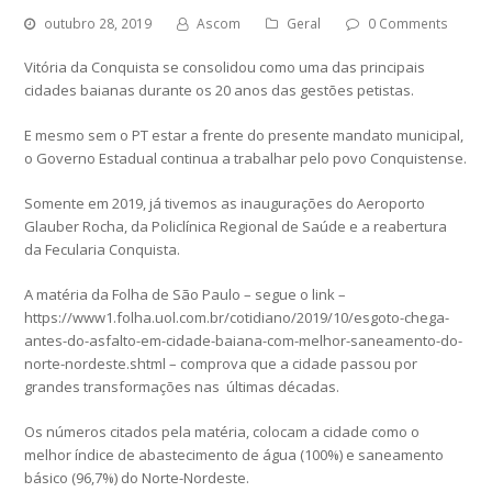
outubro 28, 2019
Ascom
Geral
0 Comments
Vitória da Conquista se consolidou como uma das principais
cidades baianas durante os 20 anos das gestões petistas.
E mesmo sem o PT estar a frente do presente mandato municipal,
o Governo Estadual continua a trabalhar pelo povo Conquistense.
Somente em 2019, já tivemos as inaugurações do Aeroporto
Glauber Rocha, da Policlínica Regional de Saúde e a reabertura
da Fecularia Conquista.
A matéria da Folha de São Paulo – segue o link –
https://www1.folha.uol.com.br/cotidiano/2019/10/esgoto-chega-
antes-do-asfalto-em-cidade-baiana-com-melhor-saneamento-do-
norte-nordeste.shtml – comprova que a cidade passou por
grandes transformações nas últimas décadas.
Os números citados pela matéria, colocam a cidade como o
melhor índice de abastecimento de água (100%) e saneamento
básico (96,7%) do Norte-Nordeste.