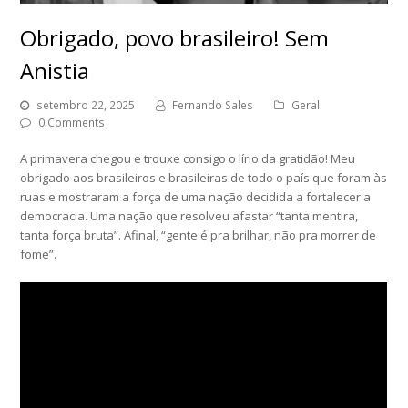
Obrigado, povo brasileiro! Sem
Anistia
setembro 22, 2025
Fernando Sales
Geral
0 Comments
A primavera chegou e trouxe consigo o lírio da gratidão! Meu
obrigado aos brasileiros e brasileiras de todo o país que foram às
ruas e mostraram a força de uma nação decidida a fortalecer a
democracia. Uma nação que resolveu afastar “tanta mentira,
tanta força bruta”. Afinal, “gente é pra brilhar, não pra morrer de
fome”.