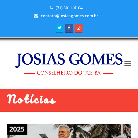
(71) 3011-6104
contato@josiasgomes.com.br
Twitter
Facebook
Instagram
Notícias