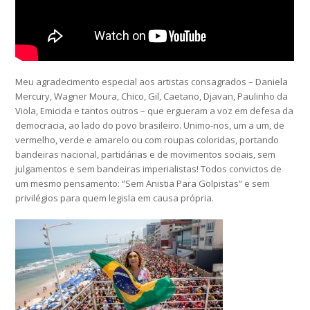
Meu agradecimento especial aos artistas consagrados – Daniela
Mercury, Wagner Moura, Chico, Gil, Caetano, Djavan, Paulinho da
Viola, Emicida e tantos outros – que ergueram a voz em defesa da
democracia, ao lado do povo brasileiro. Unimo-nos, um a um, de
vermelho, verde e amarelo ou com roupas coloridas, portando
bandeiras nacional, partidárias e de movimentos sociais, sem
julgamentos e sem bandeiras imperialistas! Todos convictos de
um mesmo pensamento: “Sem Anistia Para Golpistas” e sem
privilégios para quem legisla em causa própria.