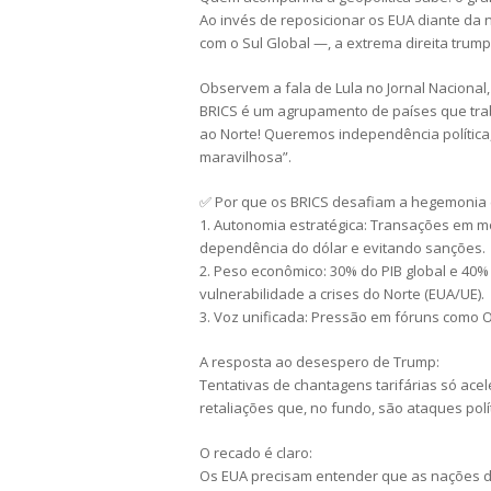
Ao invés de reposicionar os EUA diante da 
com o Sul Global —, a extrema direita trump
Observem a fala de Lula no Jornal Nacional,
BRICS é um agrupamento de países que tra
ao Norte! Queremos independência política
maravilhosa”.
✅ Por que os BRICS desafiam a hegemonia c
1. Autonomia estratégica: Transações em mo
dependência do dólar e evitando sanções.
2. Peso econômico: 30% do PIB global e 40%
vulnerabilidade a crises do Norte (EUA/UE).
3. Voz unificada: Pressão em fóruns como 
A resposta ao desespero de Trump:
Tentativas de chantagens tarifárias só ac
retaliações que, no fundo, são ataques polít
O recado é claro:
Os EUA precisam entender que as nações do