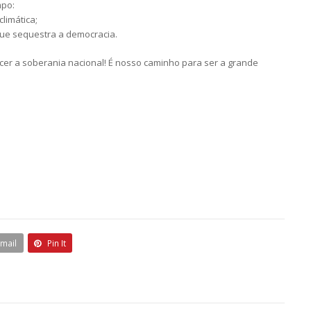
mpo:
limática;
que sequestra a democracia.
ecer a soberania nacional! É nosso caminho para ser a grande
Email
Pin It