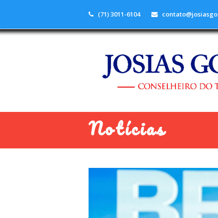
(71) 3011-6104
contato@josiasgo
Notícias