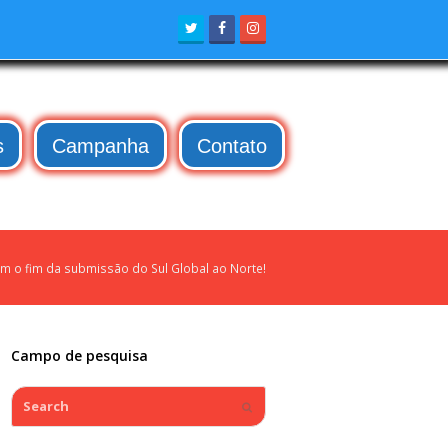
Twitter
Facebook
Instagram
s
Campanha
Contato
m o fim da submissão do Sul Global ao Norte!
Campo de pesquisa
Search
Submit