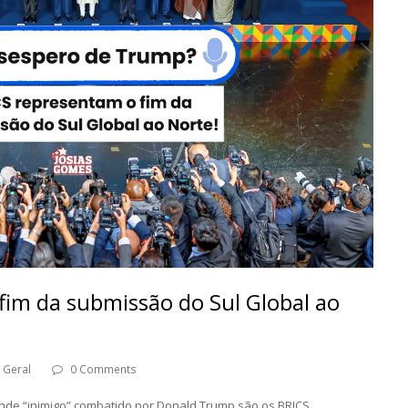
fim da submissão do Sul Global ao
Geral
0 Comments
de “inimigo” combatido por Donald Trump são os BRICS.