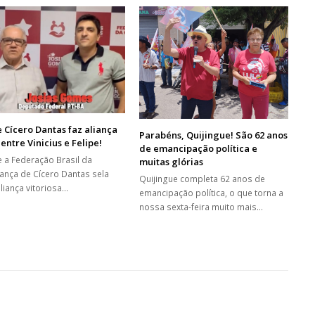
 Cícero Dantas faz aliança
Parabéns, Quijingue! São 62 anos
 entre Vinicius e Felipe!
de emancipação política e
e a Federação Brasil da
muitas glórias
ança de Cícero Dantas sela
Quijingue completa 62 anos de
liança vitoriosa…
emancipação política, o que torna a
nossa sexta-feira muito mais…