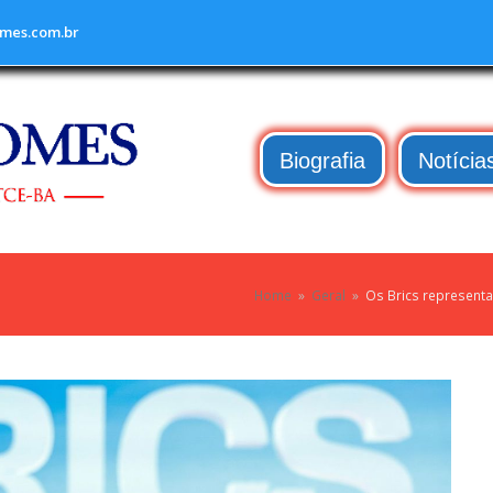
mes.com.br
Biografia
Notícia
Home
»
Geral
»
Os Brics representa