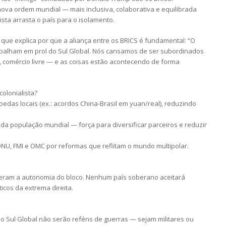
nova ordem mundial — mais inclusiva, colaborativa e equilibrada
ista arrasta o país para o isolamento.
 que explica por que a aliança entre os BRICS é fundamental: “O
balham em prol do Sul Global. Nós cansamos de ser subordinados
, comércio livre — e as coisas estão acontecendo de forma
olonialista?
edas locais (ex.: acordos China-Brasil em yuan/real), reduzindo
 da população mundial — força para diversificar parceiros e reduzir
ONU, FMI e OMC por reformas que reflitam o mundo multipolar.
eleram a autonomia do bloco. Nenhum país soberano aceitará
icos da extrema direita.
 Sul Global não serão reféns de guerras — sejam militares ou