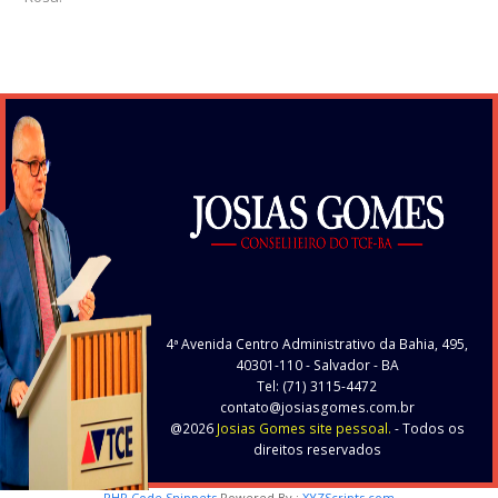
4ª Avenida Centro Administrativo da Bahia, 495,
40301-110
- Salvador - BA
Tel: (71) 3115-4472
contato@josiasgomes.com.br
@2026
Josias Gomes site pessoal.
- Todos os
direitos reservados
PHP Code Snippets
Powered By :
XYZScripts.com