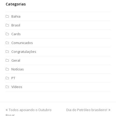
Categorias
Bahia
Brasil
Cards
Comunicados
Congratulações
Geral
Notícias
PT
Vídeos
previous
Todos apoiando o Outubro
Dia do Petróleo brasileiro!
next
Rosa!
post:
post: