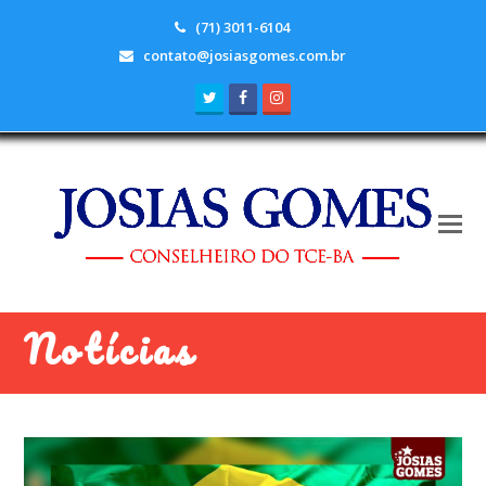
(71) 3011-6104
contato@josiasgomes.com.br
Twitter
Facebook
Instagram
Notícias