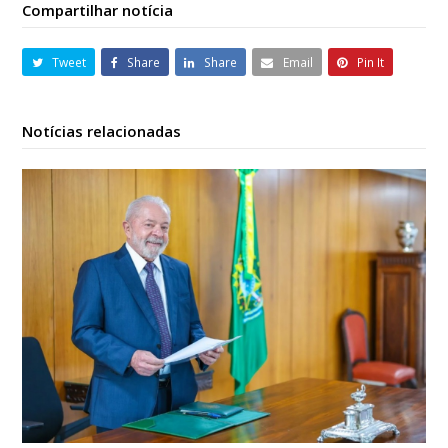
Compartilhar notícia
Tweet
Share
Share
Email
Pin It
Notícias relacionadas