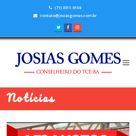
(71) 3011-6104
contato@josiasgomes.com.br
Twitter
Facebook
Instagram
Notícias