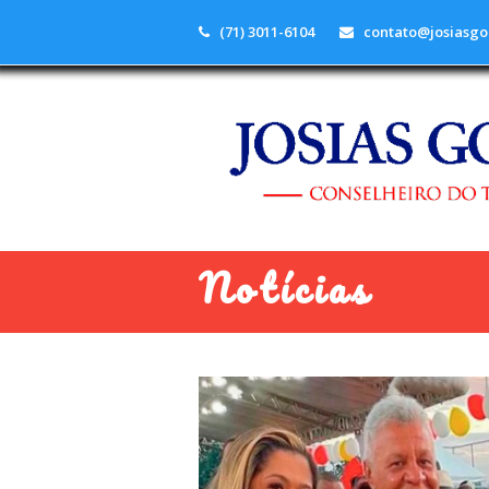
(71) 3011-6104
contato@josiasgo
Notícias