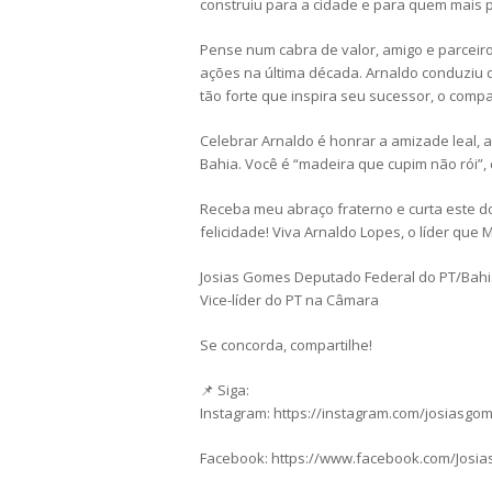
construiu para a cidade e para quem mais p
Pense num cabra de valor, amigo e parceir
ações na última década. Arnaldo conduziu d
tão forte que inspira seu sucessor, o compa
Celebrar Arnaldo é honrar a amizade leal, 
Bahia. Você é “madeira que cupim não rói”,
Receba meu abraço fraterno e curta este d
felicidade! Viva Arnaldo Lopes, o líder que
Josias Gomes Deputado Federal do PT/Bah
Vice-líder do PT na Câmara
Se concorda, compartilhe!
📌 Siga:
Instagram: https://instagram.com/josiasgo
Facebook: https://www.facebook.com/Josi