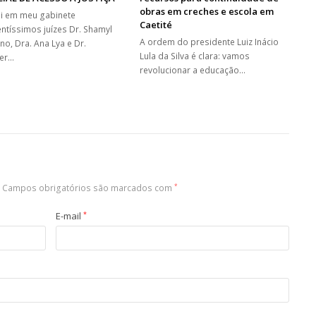
obras em creches e escola em
i em meu gabinete
Caetité
entíssimos juízes Dr. Shamyl
A ordem do presidente Luiz Inácio
no, Dra. Ana Lya e Dr.
Lula da Silva é clara: vamos
er…
revolucionar a educação…
Campos obrigatórios são marcados com
*
E-mail
*