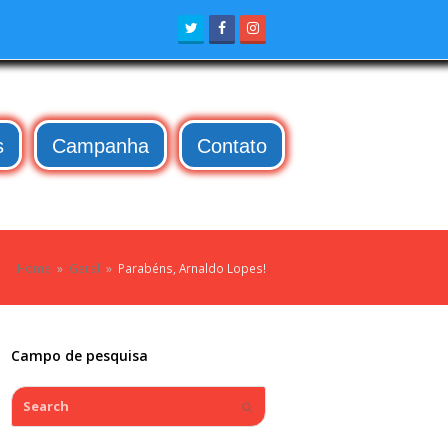
Twitter
Facebook
Instagram
s
Campanha
Contato
Home
»
Geral
»
Parabéns, Arnaldo Lopes!
Campo de pesquisa
Search
Submit