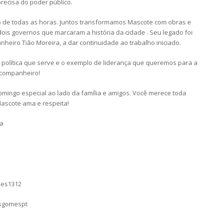
recisa do poder público.
o de todas as horas. Juntos transformamos Mascote com obras e
ois governos que marcaram a história da cidade . Seu legado foi
nheiro Tião Moreira, a dar continuidade ao trabalho iniciado.
a política que serve e o exemplo de liderança que queremos para a
 companheiro!
omingo especial ao lado da família e amigos. Você merece toda
 Mascote ama e respeita!
ia
mes1312
asgomespt