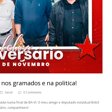
 nos gramados e na politica!
Geral
0 Comments
otada numa final de BA-VI. O meu amigo e deputado estadual Bobô
ário, companheiro!