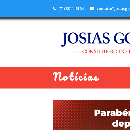
(71) 3011-6104
contato@josiasgo
Notícias