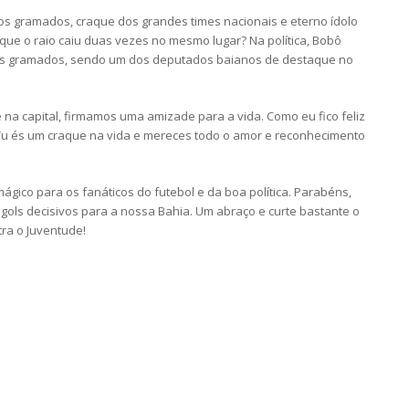
os gramados, craque dos grandes times nacionais e eterno ídolo
é que o raio caiu duas vezes no mesmo lugar? Na política, Bobô
os gramados, sendo um dos deputados baianos de destaque no
 na capital, firmamos uma amizade para a vida. Como eu fico feliz
 Tu és um craque na vida e mereces todo o amor e reconhecimento
ágico para os fanáticos do futebol e da boa política. Parabéns,
ols decisivos para a nossa Bahia. Um abraço e curte bastante o
tra o Juventude!