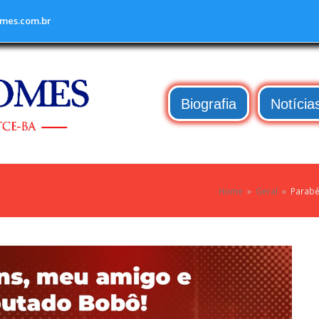
mes.com.br
Biografia
Notícia
Home
»
Geral
»
Parabé