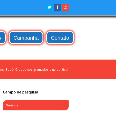
Twitter
Facebook
Instagram
s
Campanha
Contato
ns, Bobô! Craque nos gramados e na politica!
Campo de pesquisa
Search
Submit