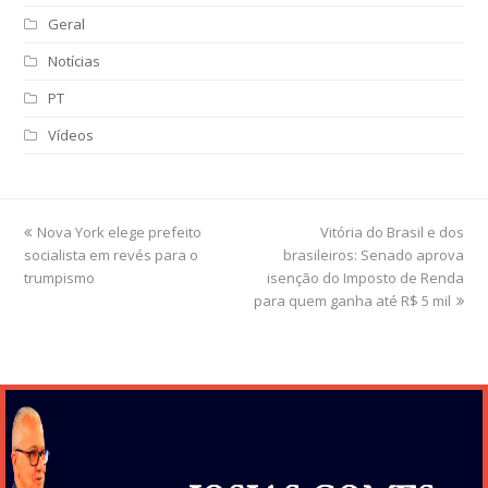
Geral
Notícias
PT
Vídeos
previous
Nova York elege prefeito
Vitória do Brasil e dos
next
socialista em revés para o
post:
brasileiros: Senado aprova
post:
trumpismo
isenção do Imposto de Renda
para quem ganha até R$ 5 mil