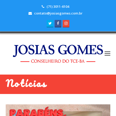
(71) 3011-6104
contato@josiasgomes.com.br
Twitter
Facebook
Instagram
Notícias