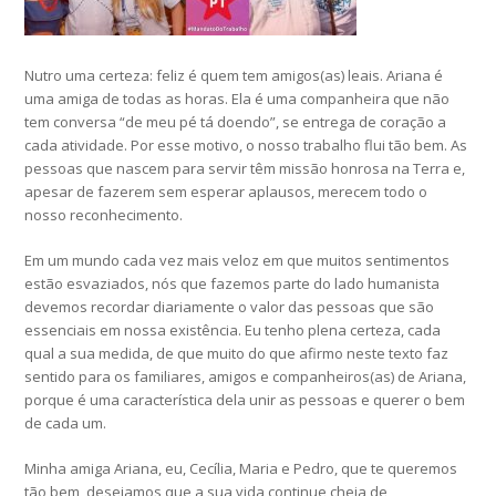
Nutro uma certeza: feliz é quem tem amigos(as) leais. Ariana é
uma amiga de todas as horas. Ela é uma companheira que não
tem conversa “de meu pé tá doendo”, se entrega de coração a
cada atividade. Por esse motivo, o nosso trabalho flui tão bem. As
pessoas que nascem para servir têm missão honrosa na Terra e,
apesar de fazerem sem esperar aplausos, merecem todo o
nosso reconhecimento.
Em um mundo cada vez mais veloz em que muitos sentimentos
estão esvaziados, nós que fazemos parte do lado humanista
devemos recordar diariamente o valor das pessoas que são
essenciais em nossa existência. Eu tenho plena certeza, cada
qual a sua medida, de que muito do que afirmo neste texto faz
sentido para os familiares, amigos e companheiros(as) de Ariana,
porque é uma característica dela unir as pessoas e querer o bem
de cada um.
Minha amiga Ariana, eu, Cecília, Maria e Pedro, que te queremos
tão bem, desejamos que a sua vida continue cheia de