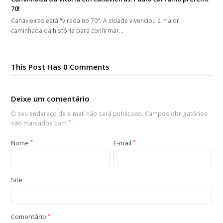
70!
Canavieiras está "virada no 70". A cidade vivenciou a maior
caminhada da história para confirmar…
This Post Has 0 Comments
Deixe um comentário
O seu endereço de e-mail não será publicado.
Campos obrigatórios
são marcados com
*
Nome
*
E-mail
*
Site
Comentário
*