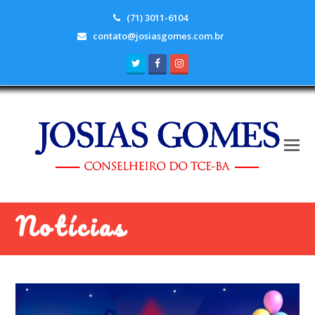
(71) 3011-6104
contato@josiasgomes.com.br
Twitter
Facebook
Instagram
Notícias