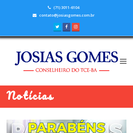
(71) 3011-6104
contato@josiasgomes.com.br
Twitter
Facebook
Instagram
Notícias