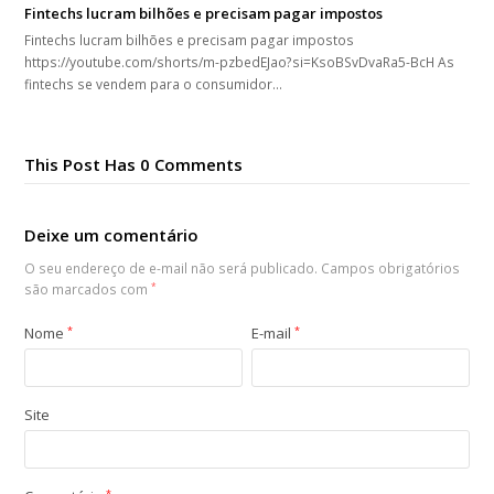
Fintechs lucram bilhões e precisam pagar impostos
Fintechs lucram bilhões e precisam pagar impostos
https://youtube.com/shorts/m-pzbedEJao?si=KsoBSvDvaRa5-BcH As
fintechs se vendem para o consumidor…
This Post Has 0 Comments
Deixe um comentário
O seu endereço de e-mail não será publicado.
Campos obrigatórios
são marcados com
*
Nome
*
E-mail
*
Site
*