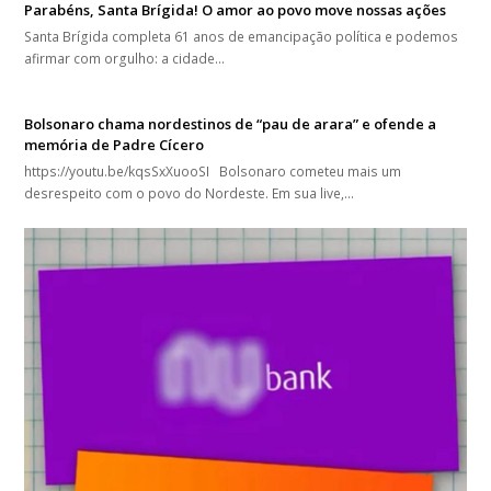
Parabéns, Santa Brígida! O amor ao povo move nossas ações
Santa Brígida completa 61 anos de emancipação política e podemos
afirmar com orgulho: a cidade…
Bolsonaro chama nordestinos de “pau de arara” e ofende a
memória de Padre Cícero
https://youtu.be/kqsSxXuooSI Bolsonaro cometeu mais um
desrespeito com o povo do Nordeste. Em sua live,…