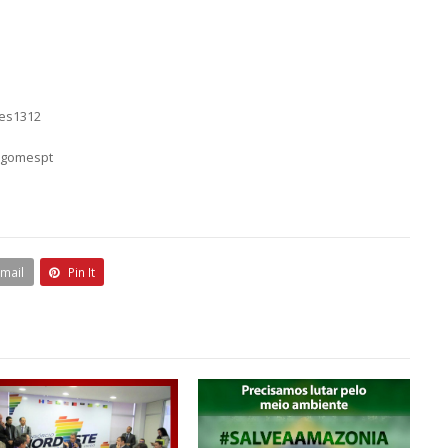
mes1312
sgomespt
Email
Pin It