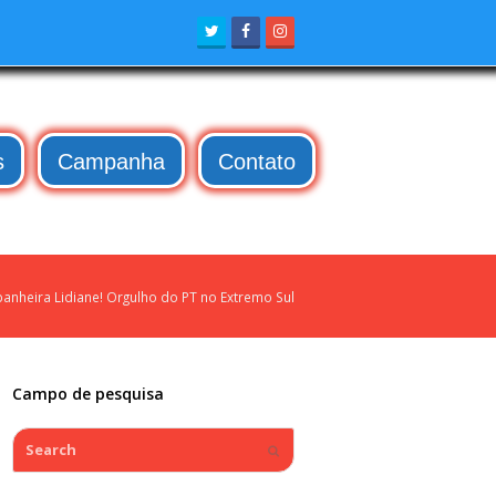
Twitter
Facebook
Instagram
s
Campanha
Contato
nheira Lidiane! Orgulho do PT no Extremo Sul
Campo de pesquisa
Search
Submit