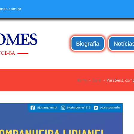
mes.com.br
Biografia
Notícia
Home
»
Geral
»
Parabéns, compa