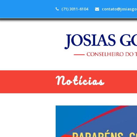
(71) 3011-6104
contato@josiasgo
Notícias