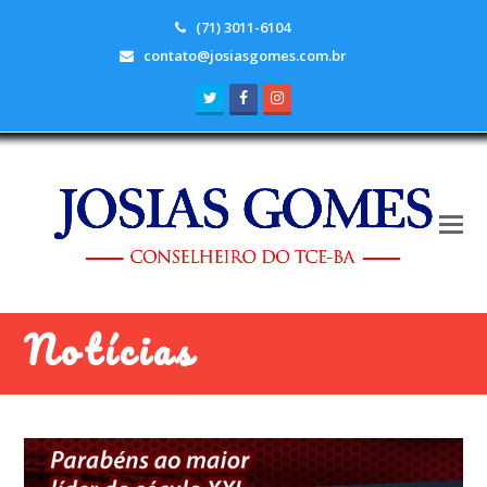
(71) 3011-6104
contato@josiasgomes.com.br
Twitter
Facebook
Instagram
Notícias