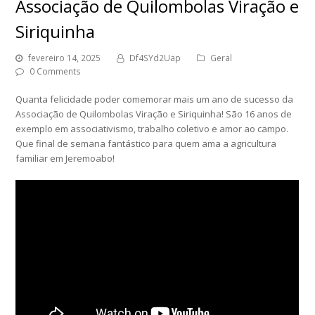
Associação de Quilombolas Viração e
Siriquinha
fevereiro 14, 2025
Df4SYd2Uap
Geral
0 Comments
Quanta felicidade poder comemorar mais um ano de sucesso da
Associação de Quilombolas Viração e Siriquinha! São 16 anos de
exemplo em associativismo, trabalho coletivo e amor ao campo.
Que final de semana fantástico para quem ama a agricultura
familiar em Jeremoabo!