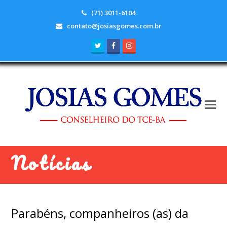
(71) 3011-6104
contato@josiasgomes.com.br
Twitter
Facebook
Instagram
Notícias
Parabéns, companheiros (as) da