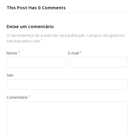
This Post Has 0 Comments
Deixe um comentário
O seu endereço de e-mail não será publicado.
Campos obrigatórios
são marcados com
*
Nome
*
E-mail
*
Site
Comentário
*