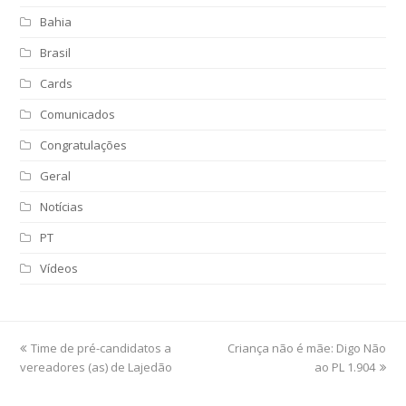
Bahia
Brasil
Cards
Comunicados
Congratulações
Geral
Notícias
PT
Vídeos
previous
Time de pré-candidatos a
Criança não é mãe: Digo Não
next
vereadores (as) de Lajedão
post:
post:
ao PL 1.904