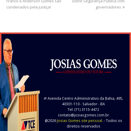
Franco e Anderson Gomes são
post:
post:
sobre Segurança Pública com
condenados pela justiça!
governadores
4ª Avenida Centro Administrativo da Bahia, 495,
40301-110
- Salvador - BA
Tel: (71) 3115-4472
contato@josiasgomes.com.br
@2026
Josias Gomes site pessoal.
- Todos os
direitos reservados