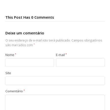
This Post Has 0 Comments
Deixe um comentário
O seu endereço de e-mail não será publicado.
Campos obrigatórios
são marcados com
*
Nome
*
E-mail
*
Site
Comentário
*