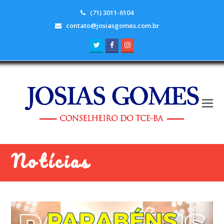
(71) 3011-6104
contato@josiasgomes.com.br
Twitter
Facebook
Instagram
Notícias