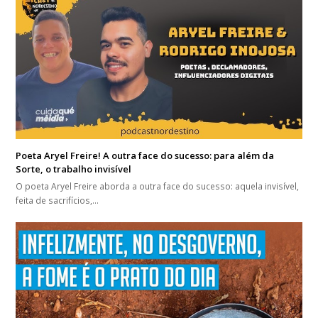
Poeta Aryel Freire! A outra face do sucesso: para além da
Sorte, o trabalho invisível
O poeta Aryel Freire aborda a outra face do sucesso: aquela invisível,
feita de sacrifícios,…