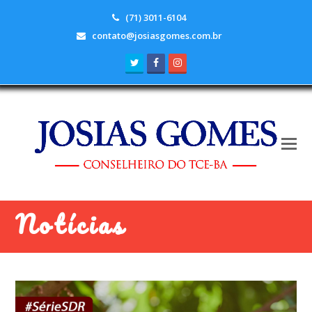
(71) 3011-6104
contato@josiasgomes.com.br
Twitter
Facebook
Instagram
Notícias