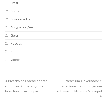
Brasil
Cards
Comunicados
Congratulações
Geral
Notícias
PT
Vídeos
previous
Prefeito de Coaraci debate
Paramirim: Governador e
next
com Josias Gomes ações em
post:
secretário Josias inauguram
post:
benefício do município
reforma do Mercado Municipal