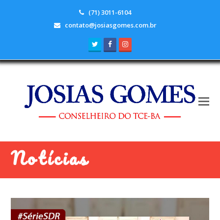
(71) 3011-6104
contato@josiasgomes.com.br
Twitter
Facebook
Instagram
Notícias