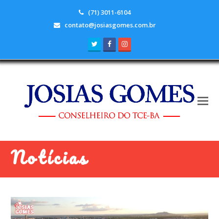
(71) 3011-6104
contato@josiasgomes.com.br
Twitter
Facebook
Instagram
Notícias