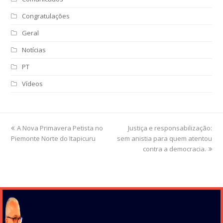
Congratulações
Geral
Notícias
PT
Vídeos
previous
A Nova Primavera Petista no
Justiça e responsabilização:
next
Piemonte Norte do Itapicuru
post:
sem anistia para quem atentou
post:
contra a democracia.