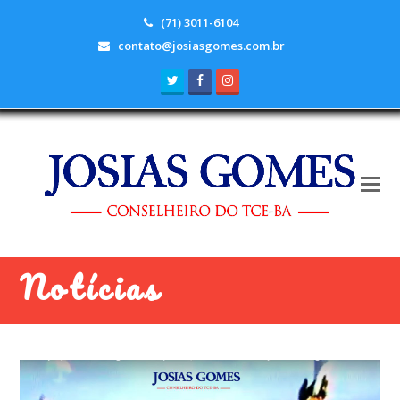
(71) 3011-6104
contato@josiasgomes.com.br
Twitter
Facebook
Instagram
Notícias