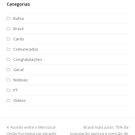
Categorias
Bahia
Brasil
Cards
Comunicados
Congratulações
Geral
Notícias
PT
Vídeos
previous
Acordo entre o Mercosul-
Brasil mais justo: 75% da
next
União Europeia vai garantir
post:
população aprova a isenção de
post: