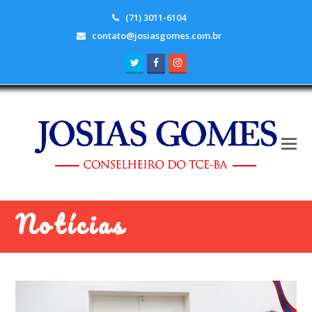
(71) 3011-6104
contato@josiasgomes.com.br
Twitter
Facebook
Instagram
Notícias