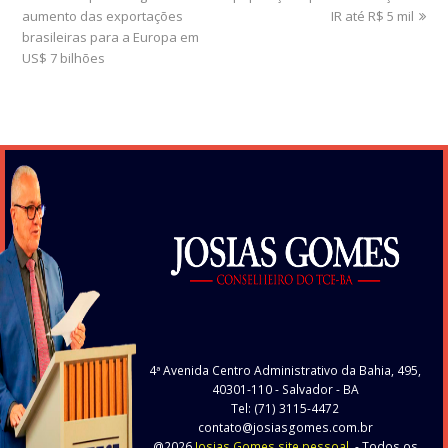
aumento das exportações
IR até R$ 5 mil
brasileiras para a Europa em
US$ 7 bilhões
4ª Avenida Centro Administrativo da Bahia, 495,
40301-110
- Salvador - BA
Tel: (71) 3115-4472
contato@josiasgomes.com.br
@2026
Josias Gomes site pessoal.
- Todos os