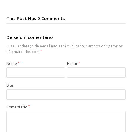
This Post Has 0 Comments
Deixe um comentário
O seu endereço de e-mail não será publicado.
Campos obrigatórios
são marcados com
*
Nome
*
E-mail
*
Site
Comentário
*