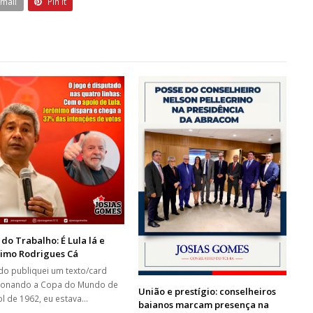
Email
Pin It
do Trabalho: É Lula lá e
nimo Rodrigues Cá
o publiquei um texto/card
onando a Copa do Mundo de
União e prestígio: conselheiros
ol de 1962, eu estava…
baianos marcam presença na