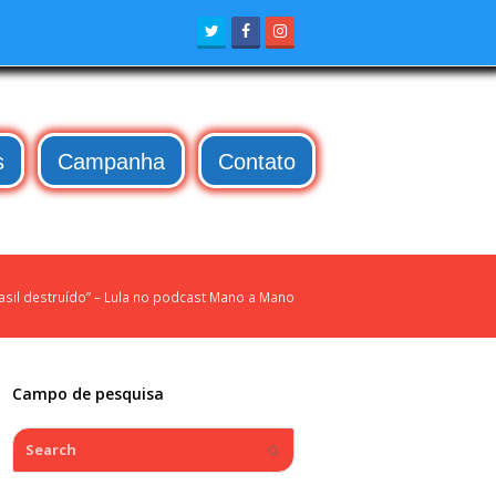
Twitter
Facebook
Instagram
s
Campanha
Contato
sil destruído” – Lula no podcast Mano a Mano
Campo de pesquisa
Search
Submit