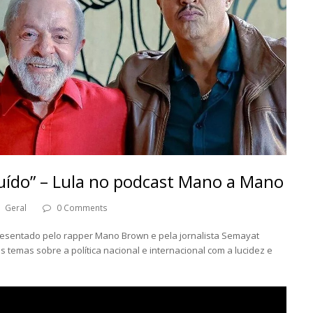
ruído” – Lula no podcast Mano a Mano
Geral
0 Comments
esentado pelo rapper Mano Brown e pela jornalista Semayat
os temas sobre a política nacional e internacional com a lucidez e