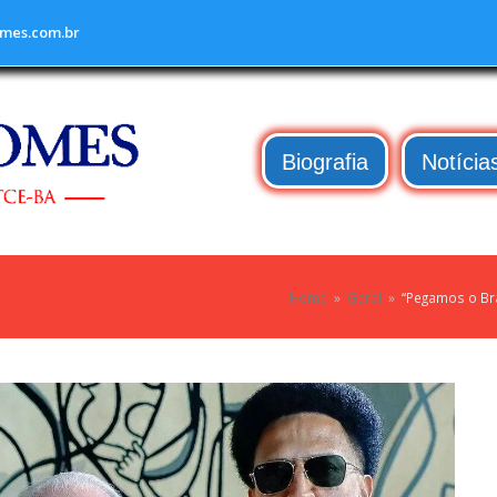
mes.com.br
Biografia
Notícia
Home
»
Geral
»
“Pegamos o Bra