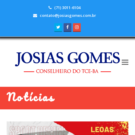
(71) 3011-6104
contato@josiasgomes.com.br
Twitter
Facebook
Instagram
Notícias