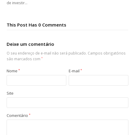
de investir…
This Post Has 0 Comments
Deixe um comentário
O seu endereço de e-mail não será publicado.
Campos obrigatórios
são marcados com
*
Nome
*
E-mail
*
Site
Comentário
*