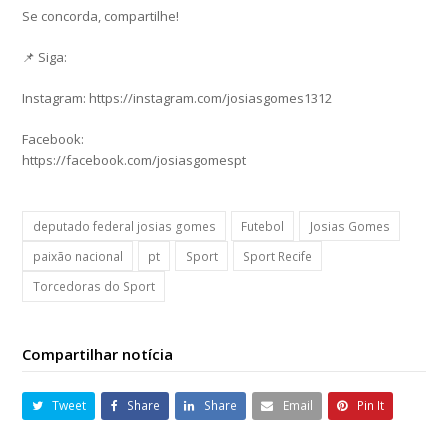
Se concorda, compartilhe!
📌 Siga:
Instagram: https://instagram.com/josiasgomes1312
Facebook:
https://facebook.com/josiasgomespt
deputado federal josias gomes
Futebol
Josias Gomes
paixão nacional
pt
Sport
Sport Recife
Torcedoras do Sport
Compartilhar notícia
Tweet
Share
Share
Email
Pin It