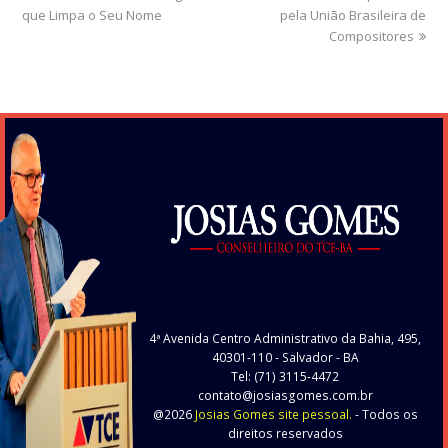
que Limpa o Seu Nome
post:
post:
pela União Brasileira de
Compositores
4ª Avenida Centro Administrativo da Bahia, 495,
40301-110
- Salvador - BA
Tel: (71) 3115-4472
contato@josiasgomes.com.br
@2026
Josias Gomes site pessoal.
- Todos os
direitos reservados