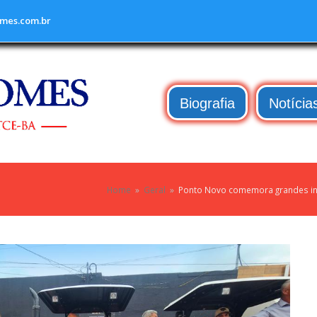
mes.com.br
Biografia
Notícia
Home
»
Geral
»
Ponto Novo comemora grandes inv