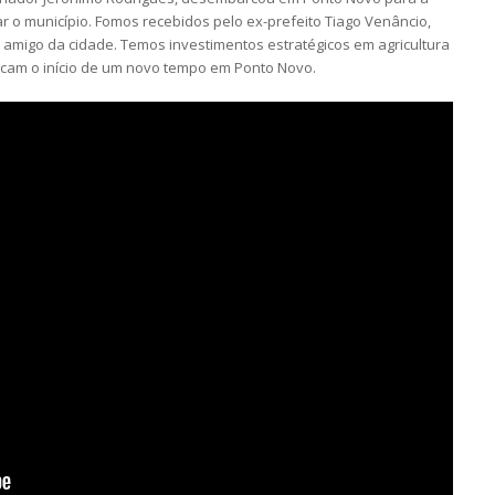
r o município. Fomos recebidos pelo ex-prefeito Tiago Venâncio,
o amigo da cidade. Temos investimentos estratégicos em agricultura
arcam o início de um novo tempo em Ponto Novo.