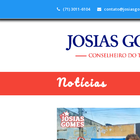
(71) 3011-6104
contato@josiasgo
Notícias