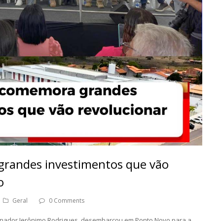
randes investimentos que vão
o
Geral
0 Comments
ernador Jerônimo Rodrigues, desembarcou em Ponto Novo para a