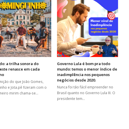
o: a trilha sonora do
Governo Lula é bom pra todo
este renasce em cada
mundo: temos o menor índice de
no
inadimplência nos pequenos
negócios desde 2020.
inição do que João Gomes,
Nunca foi tão fácil empreender no
inho e Jota.pê fizeram com o
Brasil quanto no Governo Lula III. O
neiro mirim chama-se…
presidente tem…