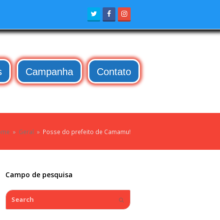
Twitter
Facebook
Instagram
s
Campanha
Contato
ome
»
Geral
»
Posse do prefeito de Camamu!
Campo de pesquisa
Search
Submit