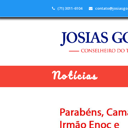
(71) 3011-6104
contato@josiasgo
Notícias