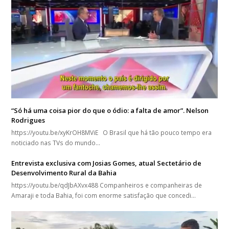
“Só há uma coisa pior do que o ódio: a falta de amor”. Nelson
Rodrigues
https://youtu.be/xyKrOH8MViE O Brasil que há tão pouco tempo era
noticiado nas TVs do mundo…
Entrevista exclusiva com Josias Gomes, atual Sectetário de
Desenvolvimento Rural da Bahia
https://youtu.be/qdJbAXvx488 Companheiros e companheiras de
Amaraji e toda Bahia, foi com enorme satisfação que concedi…