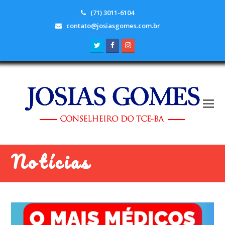
(71) 3011-6104
contato@josiasgomes.com.br
Twitter
Facebook
Instagram
Notícias