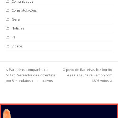
Comunicados
Congratulações
Geral
Notícias
PT
Vídeos
previous
Parabéns, companheiro
O povo de Barreiras fez bonito
next
Miltão! Vereador de Correntina
post:
post:
e reelegeu Yure Ramon com
por 5 mandatos consecutivos
1.895 votos