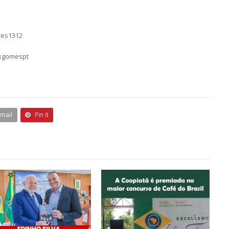
mes1312
asgomespt
Email
Pin It