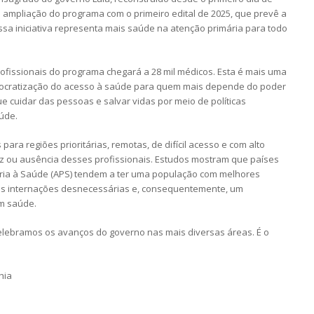
 ampliação do programa com o primeiro edital de 2025, que prevê a
Essa iniciativa representa mais saúde na atenção primária para todo
ofissionais do programa chegará a 28 mil médicos. Esta é mais uma
mocratização do acesso à saúde para quem mais depende do poder
e cuidar das pessoas e salvar vidas por meio de políticas
aúde.
ara regiões prioritárias, remotas, de difícil acesso e com alto
ez ou ausência desses profissionais. Estudos mostram que países
ria à Saúde (APS) tendem a ter uma população com melhores
os internações desnecessárias e, consequentemente, um
om saúde.
celebramos os avanços do governo nas mais diversas áreas. É o
hia