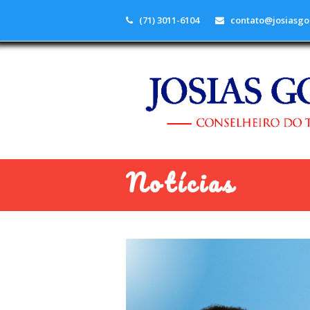
(71) 3011-6104
contato@josiasgo
Notícias