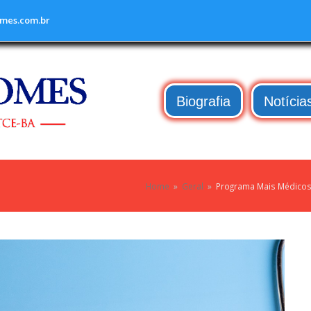
mes.com.br
Biografia
Notícia
Home
»
Geral
»
Programa Mais Médicos