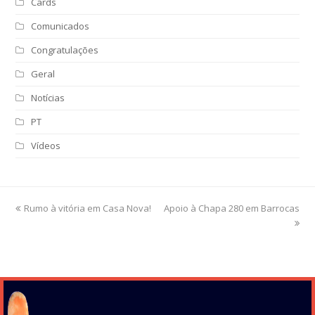
Cards
Comunicados
Congratulações
Geral
Notícias
PT
Vídeos
previous
Rumo à vitória em Casa Nova!
Apoio à Chapa 280 em Barrocas
next
post:
post: