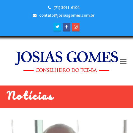
(71) 3011-6104
contato@josiasgomes.com.br
Twitter
Facebook
Instagram
Notícias