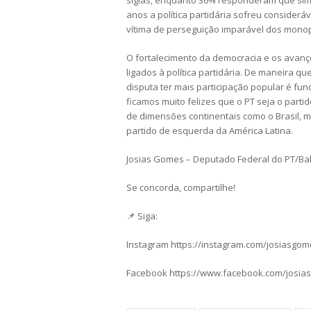
siglas, enquanto 36% responderam que sim.
anos a política partidária sofreu considerá
vítima de perseguição imparável dos monop
O fortalecimento da democracia e os avanç
ligados à política partidária. De maneira 
disputa ter mais participação popular é f
ficamos muito felizes que o PT seja o part
de dimensões continentais como o Brasil, 
partido de esquerda da América Latina.
Josias Gomes – Deputado Federal do PT/Ba
Se concorda, compartilhe!
📌 Siga:
Instagram https://instagram.com/josiasgo
Facebook https://www.facebook.com/josia