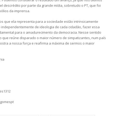
 Podemos considerar o resultado um avanço, já que nos últimos
vel descrédito por parte da grande mídia, sobretudo o PT, que foi
ólios da imprensa.
os que ela representa para a sociedade estão intrinsicamente
que independentemente de ideologia de cada cidadão, fazer essa
undamental para o amadurecimento da democracia. Nesse sentido
ido que reúne disparado o maior número de simpatizantes, num país
mostra a nossa força e reafirma a máxima de sermos o maior
hia
mes1312
sgomespt