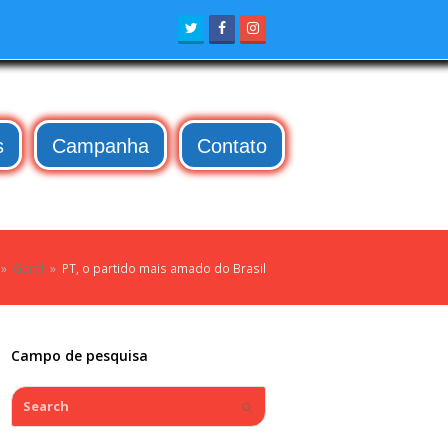
Twitter
Facebook
Instagram
s
Campanha
Contato
»
Geral
»
PT, o partido mais amado do Brasil
Campo de pesquisa
Search
Submit