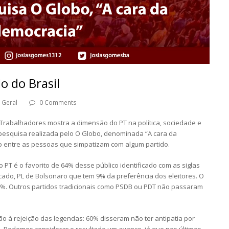
o do Brasil
Geral
0 Comments
 Trabalhadores mostra a dimensão do PT na política, sociedade e
pesquisa realizada pelo O Globo, denominada “A cara da
o entre as pessoas que simpatizam com algum partido.
PT é o favorito de 64% desse público identificado com as siglas
ocado, PL de Bolsonaro que tem 9% da preferência dos eleitores. O
 5%. Outros partidos tradicionais como PSDB ou PDT não passaram
o à rejeição das legendas: 60% disseram não ter antipatia por