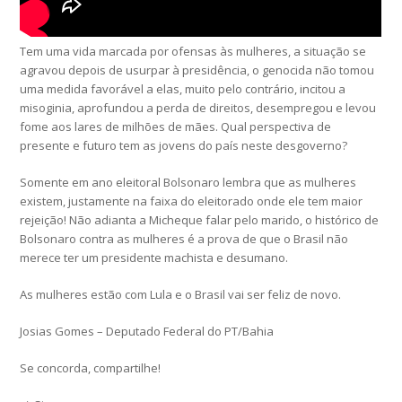
Tem uma vida marcada por ofensas às mulheres, a situação se
agravou depois de usurpar à presidência, o genocida não tomou
uma medida favorável a elas, muito pelo contrário, incitou a
misoginia, aprofundou a perda de direitos, desempregou e levou
fome aos lares de milhões de mães. Qual perspectiva de
presente e futuro tem as jovens do país neste desgoverno?
Somente em ano eleitoral Bolsonaro lembra que as mulheres
existem, justamente na faixa do eleitorado onde ele tem maior
rejeição! Não adianta a Micheque falar pelo marido, o histórico de
Bolsonaro contra as mulheres é a prova de que o Brasil não
merece ter um presidente machista e desumano.
As mulheres estão com Lula e o Brasil vai ser feliz de novo.
Josias Gomes – Deputado Federal do PT/Bahia
Se concorda, compartilhe!