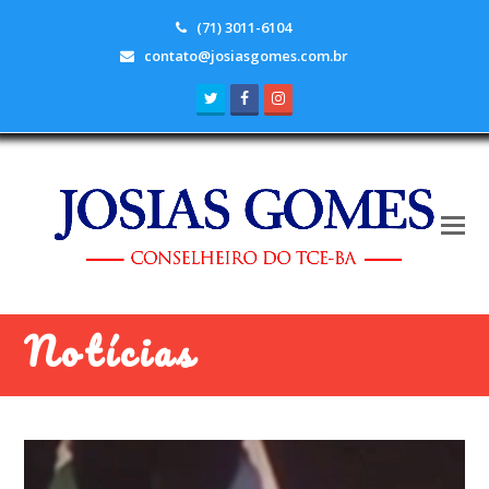
(71) 3011-6104
contato@josiasgomes.com.br
Twitter
Facebook
Instagram
Notícias