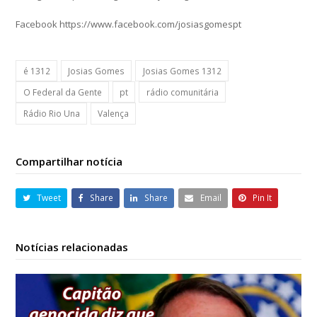
Facebook https://www.facebook.com/josiasgomespt
é 1312
Josias Gomes
Josias Gomes 1312
O Federal da Gente
pt
rádio comunitária
Rádio Rio Una
Valença
Compartilhar notícia
Tweet
Share
Share
Email
Pin It
Notícias relacionadas