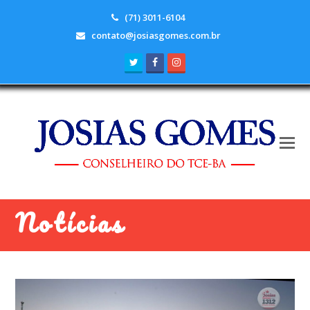
(71) 3011-6104
contato@josiasgomes.com.br
Twitter
Facebook
Instagram
Notícias