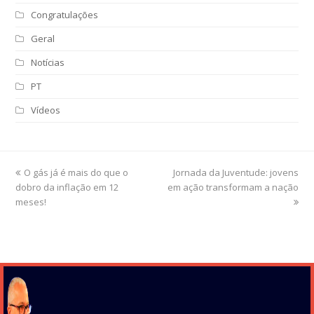
Congratulações
Geral
Notícias
PT
Vídeos
previous
O gás já é mais do que o
Jornada da Juventude: jovens
next
dobro da inflação em 12
post:
em ação transformam a nação
post:
meses!