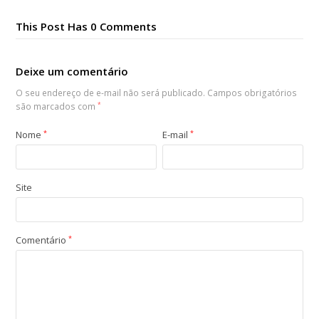
This Post Has 0 Comments
Deixe um comentário
O seu endereço de e-mail não será publicado.
Campos obrigatórios
são marcados com
*
Nome
*
E-mail
*
Site
Comentário
*