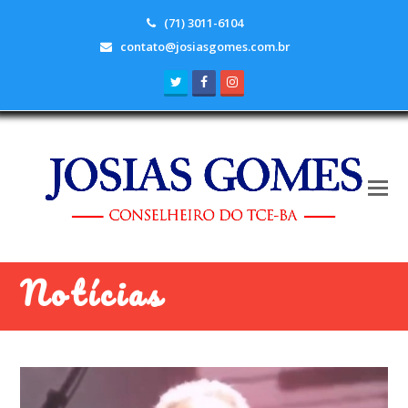
(71) 3011-6104
contato@josiasgomes.com.br
Twitter
Facebook
Instagram
Notícias