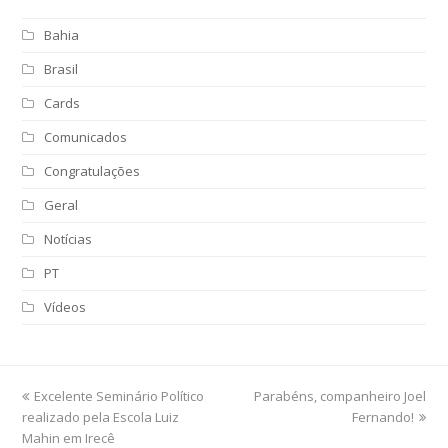
Bahia
Brasil
Cards
Comunicados
Congratulações
Geral
Notícias
PT
Vídeos
previous
Excelente Seminário Político
Parabéns, companheiro Joel
next
realizado pela Escola Luiz
post:
post:
Fernando!
Mahin em Irecê