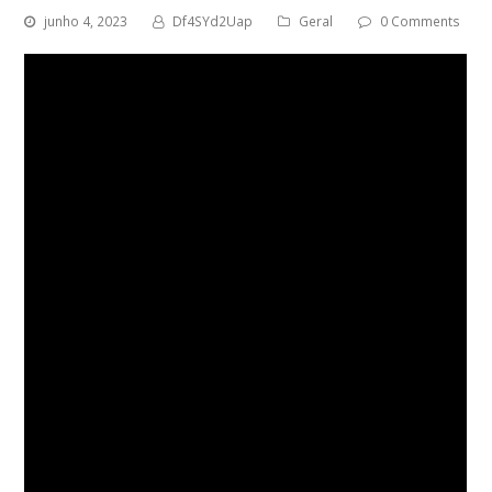
junho 4, 2023
Df4SYd2Uap
Geral
0 Comments