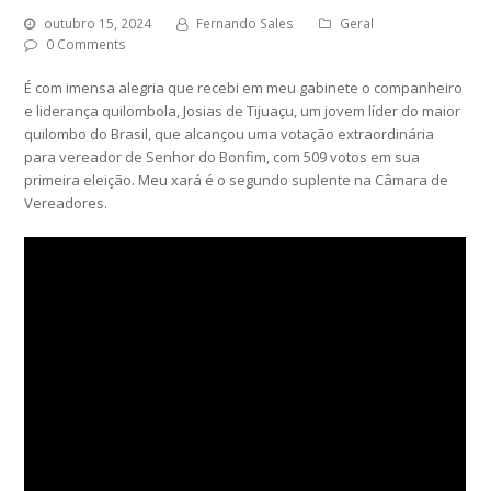
outubro 15, 2024
Fernando Sales
Geral
0 Comments
É com imensa alegria que recebi em meu gabinete o companheiro
e liderança quilombola, Josias de Tijuaçu, um jovem líder do maior
quilombo do Brasil, que alcançou uma votação extraordinária
para vereador de Senhor do Bonfim, com 509 votos em sua
primeira eleição. Meu xará é o segundo suplente na Câmara de
Vereadores.