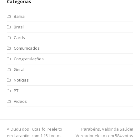
Categorias
Bahia
Brasil
Cards
Comunicados
Congratulações
Geral
Notícias
PT
Vídeos
previous
Dudu dos Tutas foi reeleito
Parabéns, Valdir da Saúde!
next
em Itarantim com 1.151 votos.
post:
Vereador eleito com 584 votos
post: