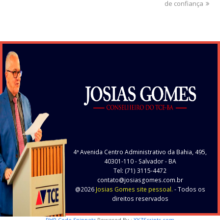
de confiança
4ª Avenida Centro Administrativo da Bahia, 495,
40301-110
- Salvador - BA
Tel: (71) 3115-4472
contato@josiasgomes.com.br
@2026
Josias Gomes site pessoal.
- Todos os
direitos reservados
PHP Code Snippets
Powered By :
XYZScripts.com