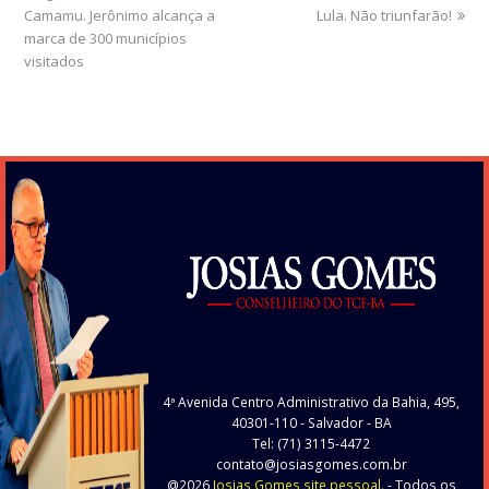
Camamu. Jerônimo alcança a
post:
post:
Lula. Não triunfarão!
marca de 300 municípios
visitados
4ª Avenida Centro Administrativo da Bahia, 495,
40301-110
- Salvador - BA
Tel: (71) 3115-4472
contato@josiasgomes.com.br
@2026
Josias Gomes site pessoal.
- Todos os