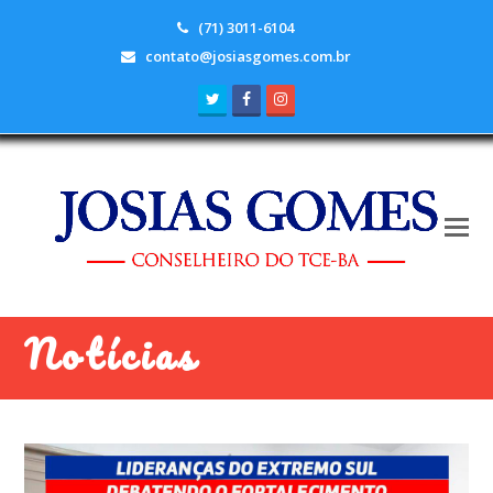
(71) 3011-6104
contato@josiasgomes.com.br
Twitter
Facebook
Instagram
Notícias