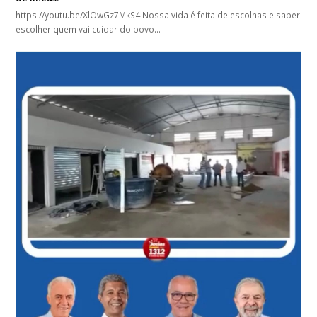
https://youtu.be/XlOwGz7MkS4 Nossa vida é feita de escolhas e saber
escolher quem vai cuidar do povo…