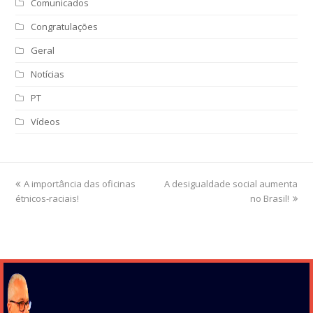
Comunicados
Congratulações
Geral
Notícias
PT
Vídeos
previous
A importância das oficinas
A desigualdade social aumenta
next
étnicos-raciais!
post:
post:
no Brasil!