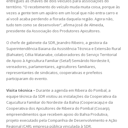
entregues as chaves de dois veículos para associações do
território. “O recebimento do veículo muda muita coisa, porque às
vezes a gente tem um apiário em um local que não entra carro e
aí você acaba perdendo a florada daquela região. Agora não,
tudo tem como se desenvolver”, afirma José de Almeida,
presidente da Associação dos Produtores Apicultores.
O chefe de gabinete da SDR, Jeandro Ribeiro, a gestora da
Superintendência Baiana da Assistência Técnica e Extensão Rural
(Bahiater), Célia Watanabe, colaboradores do Serviço Territorial
de Apoio à Agricultura Familiar (Setaf) Semiárido Nordeste II,
vereadores, parlamentares, agricultores familiares,
representantes de sindicatos, cooperativas e prefeitos
participaram do evento.
Visita técnica –
Durante a agenda em Ribeira do Pombal, a
equipe técnica da SDR visitou as instalações da Cooperativa da
Cajucultura Familiar do Nordeste da Bahia (Cooperacaju) e da
Cooperativa dos Apicultores de Ribeira do Pombal (Cooarp),
empreendimentos que recebem apoio do Bahia Produtiva,
projeto executado pela Companhia de Desenvolvimento e Ação
Regional (CAR), empresa pública vinculada à SDR.