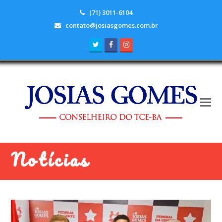
(71) 3011-6104
contato@josiasgomes.com.br
Twitter
Facebook
Instagram
Notícias