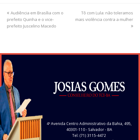
previous
Audiência em Brasília com o
Tô com Lula: não toleramos
next
prefeito Quinha e o vice-
post:
mais violência contra a mulher
post:
prefeito Juscelino Macedo
4ª Avenida Centro Administrativo da Bahia, 495,
40301-110
- Salvador - BA
Tel: (71) 3115-4472