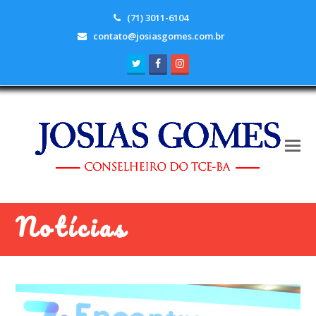
(71) 3011-6104
contato@josiasgomes.com.br
Twitter
Facebook
Instagram
Notícias