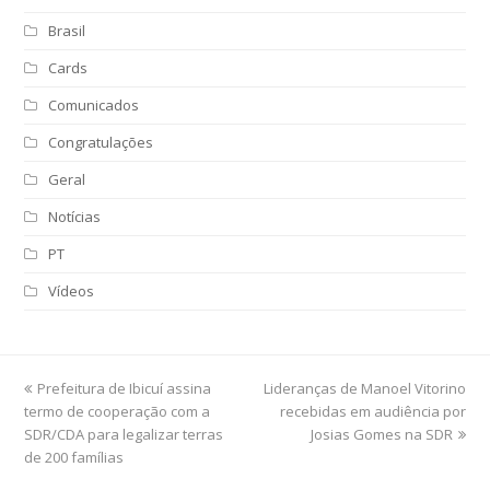
Brasil
Cards
Comunicados
Congratulações
Geral
Notícias
PT
Vídeos
previous
Prefeitura de Ibicuí assina
Lideranças de Manoel Vitorino
next
termo de cooperação com a
post:
post:
recebidas em audiência por
SDR/CDA para legalizar terras
Josias Gomes na SDR
de 200 famílias