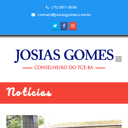
(71) 3011-6104
contato@josiasgomes.com.br
Twitter
Facebook
Instagram
Notícias