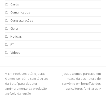
Cards
Comunicados
Congratulações
Geral
Notícias
PT
Vídeos
previous
Em Irecê, secretário Josias
Josias Gomes participa em
next
Gomes se reúne com técnicos
post:
post:
Ituaçu da assinatura de
da Setaf para debater
convênio em benefício dos
aprimoramento da produção
agricultores familiares
agrícola da região