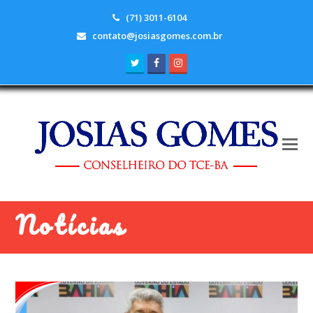
(71) 3011-6104
contato@josiasgomes.com.br
Twitter
Facebook
Instagram
Notícias