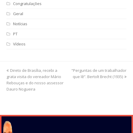
Congratulações
Geral
Notícias
PT
Vídeos
previous
Direto de Brasília, recebi a
“Perguntas de um trabalhador
next
grata visita do vereador Mário
post:
que lê”. Bertolt Brecht (1935)
post:
Rebouças e do nosso assessor
Dauro Nogueira