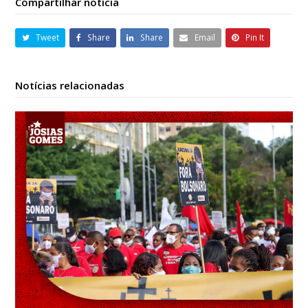
Compartilhar notícia
Tweet
Share
Share
Email
Pin It
Notícias relacionadas