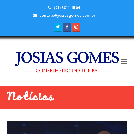
(71) 3011-6104
contato@josiasgomes.com.br
Twitter
Facebook
Instagram
Notícias