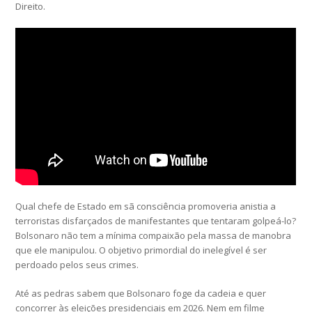
Direito.
Qual chefe de Estado em sã consciência promoveria anistia a
terroristas disfarçados de manifestantes que tentaram golpeá-lo?
Bolsonaro não tem a mínima compaixão pela massa de manobra
que ele manipulou. O objetivo primordial do inelegível é ser
perdoado pelos seus crimes.
Até as pedras sabem que Bolsonaro foge da cadeia e quer
concorrer às eleições presidenciais em 2026. Nem em filme