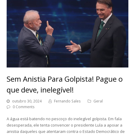
Sem Anistia Para Golpista! Pague o
que deve, inelegível!
outubro 30, 2024
Fernando Sales
Geral
0 Comments
A água está batendo no pescoço do inelegível golpista. Em fala
desesperada, ele tenta convencer o presidente Lula a apoiar a
anistia daqueles que atentaram contra o Estado Democrático de