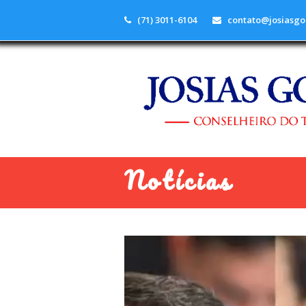
(71) 3011-6104
contato@josiasgo
Notícias