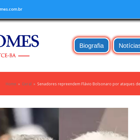
mes.com.br
Biografia
Notícia
Home
»
Geral
»
Senadores repreendem Flávio Bolsonaro por ataques de “