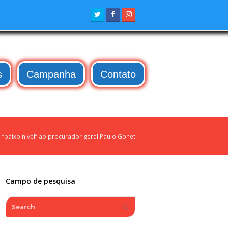
Twitter
Facebook
Instagram
s
Campanha
Contato
baixo nível” ao procurador-geral Paulo Gonet
Campo de pesquisa
Search
Submit