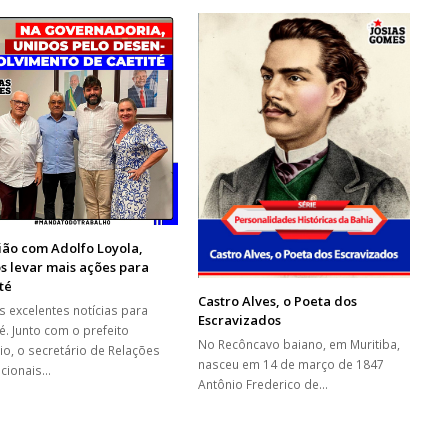
ião com Adolfo Loyola,
 levar mais ações para
té
Castro Alves, o Poeta dos
 excelentes notícias para
Escravizados
é. Junto com o prefeito
No Recôncavo baiano, em Muritiba,
cio, o secretário de Relações
nasceu em 14 de março de 1847
tucionais…
Antônio Frederico de…