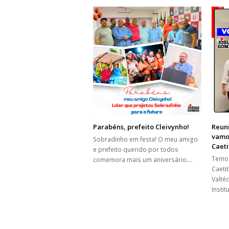
Parabéns, prefeito Cleivynho!
Reun
vamos
Sobradinho em festa! O meu amigo
Caeti
e prefeito querido por todos
Temos
comemora mais um aniversário.…
Caetit
Valté
Insti