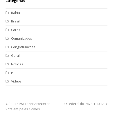
Categorias
Bahia
Brasil
Cards
Comunicados
Congratulações
Geral
Notícias
PT
Vídeos
previous
É 1312 Pra Fazer Acontecer!
O Federal do Povo: É 1312!
next
Vote em Josias Gomes
post:
post: