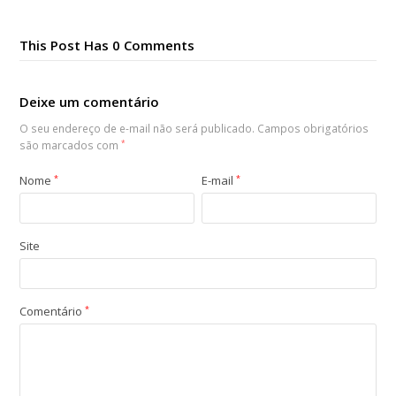
This Post Has 0 Comments
Deixe um comentário
O seu endereço de e-mail não será publicado.
Campos obrigatórios
são marcados com
*
Nome
*
E-mail
*
Site
Comentário
*