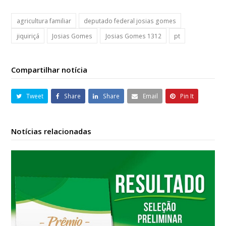
agricultura familiar
deputado federal josias gomes
jiquiriçá
Josias Gomes
Josias Gomes 1312
pt
Compartilhar notícia
Tweet
Share
Share
Email
Pin It
Notícias relacionadas