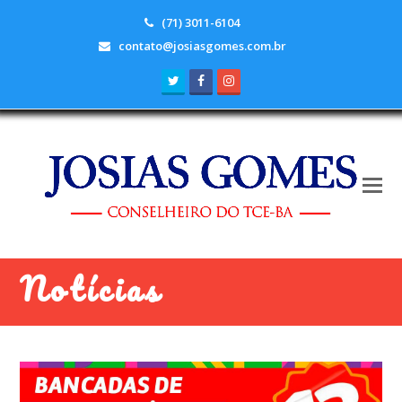
(71) 3011-6104
contato@josiasgomes.com.br
Twitter
Facebook
Instagram
Notícias