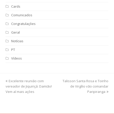
Cards
Comunicados
Congratulações
Geral
Notícias
PT
Vídeos
previous
Excelente reunião com
Talisson Santa Rosa e Toinho
next
vereador de Jiquiriçá: Damião!
post:
post:
de Virgílio vão comandar
Vem aí mais ações
Paripiranga