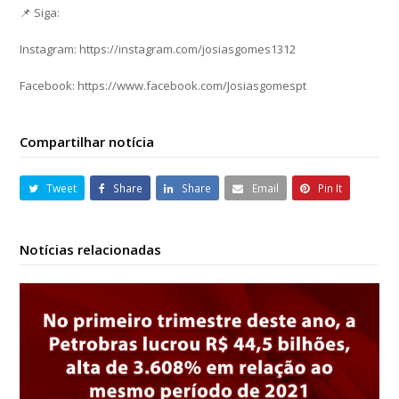
📌 Siga:
Instagram: https://instagram.com/josiasgomes1312
Facebook: https://www.facebook.com/Josiasgomespt
Compartilhar notícia
Tweet
Share
Share
Email
Pin It
Notícias relacionadas