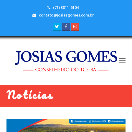
(71) 3011-6104
contato@josiasgomes.com.br
Twitter
Facebook
Instagram
Notícias