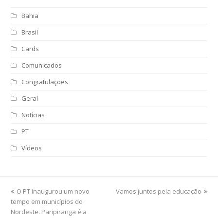
Bahia
Brasil
Cards
Comunicados
Congratulações
Geral
Notícias
PT
Vídeos
previous
O PT inaugurou um novo
Vamos juntos pela educação
next
tempo em municípios do
post:
post:
Nordeste. Paripiranga é a