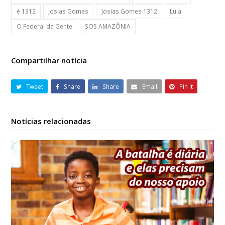
é 1312
Josias Gomes
Josias Gomes 1312
Lula
O Federal da Gente
SOS AMAZÔNIA
Compartilhar notícia
Tweet
Share
Share
Email
Pin It
Notícias relacionadas