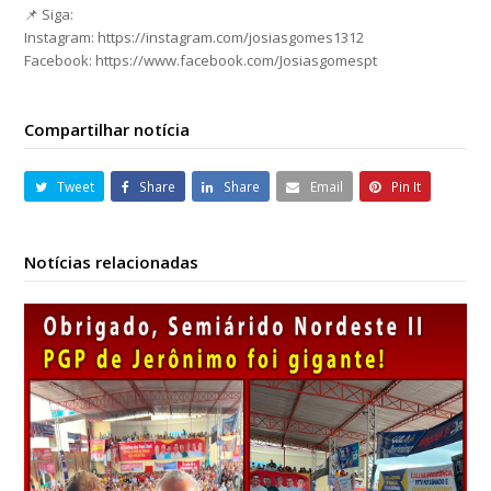
📌 Siga:
Instagram: https://instagram.com/josiasgomes1312
Facebook: https://www.facebook.com/Josiasgomespt
Compartilhar notícia
Tweet
Share
Share
Email
Pin It
Notícias relacionadas