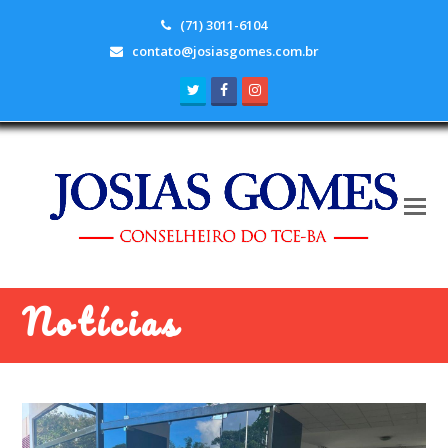
(71) 3011-6104
contato@josiasgomes.com.br
Twitter
Facebook
Instagram
Notícias