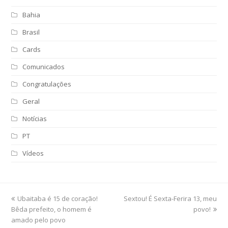
Bahia
Brasil
Cards
Comunicados
Congratulações
Geral
Notícias
PT
Vídeos
previous
Ubaitaba é 15 de coração!
Sextou! É Sexta-Ferira 13, meu
next
Bêda prefeito, o homem é
post:
post:
povo!
amado pelo povo