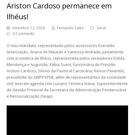
Ariston Cardoso permanece em
Ilhéus!
setembro 12, 2024
Fernando Sales
Geral
0 Comments
O meu mandato, representado pelos assessores Everaldo
Anunciação, Ariana de Macedo e Vanessa Andrade, juntamente
com a comitiva de Ilhéus, representada pelos vereadores Enilda
Mendonça e Augustão; Fábia Sueni, funcionária do Presídio
Ariston Cardoso; Silvino da Pastoral Carcerária; Reivon Pimentel,
presidente do SINPPSPEB, além de representantes da sociedade
civil, tiveram agenda com Luciano Teixeira Viana, Superintendente
de Gestão Prisional da Secretaria de Administração Penitenciária
e Ressocialização (Seap).