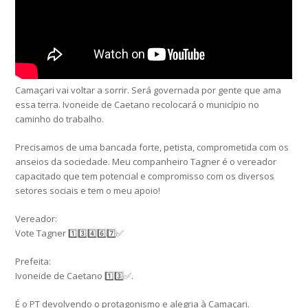
Camaçari vai voltar a sorrir. Será governada por gente que ama
essa terra. Ivoneide de Caetano recolocará o município no
caminho do trabalho.
Precisamos de uma bancada forte, petista, comprometida com os
anseios da sociedade. Meu companheiro Tagner é o vereador
capacitado que tem potencial e compromisso com os diversos
setores sociais e tem o meu apoio!
Vereador:
Vote Tagner 1️⃣3️⃣4️⃣6️⃣7️⃣✅
Prefeita:
Ivoneide de Caetano 1️⃣3️⃣✅.
É o PT devolvendo o protagonismo e alegria à Camaçari.