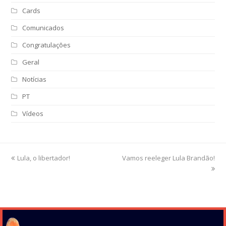
Cards
Comunicados
Congratulações
Geral
Notícias
PT
Vídeos
previous
Lula, o libertador!
Vamos reeleger Lula Brandão!
next
post:
post: