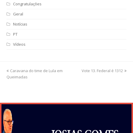
Congratulações
Geral
Notícias
PT
Vídeos
previous
Caravana do time de Lula em
Vote 13. Federal é 1312
next
Queimadas
post:
post: