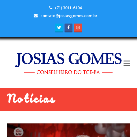
(71) 3011-6104
contato@josiasgomes.com.br
Twitter
Facebook
Instagram
Notícias