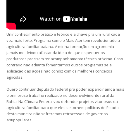
Unir conhecimento prático e teórico é a chave pra um rural cada
vez mais forte. Programa como o Mais Ater tem revolucionado a
agricultura familiar baiana. A minha formação em agronomia
jamais me deixou afastar da ideia de que os pequenos
produtores precisam ter acompanhamento técnico próximo. Caso
contrário não adianta fomentarmos outros programas se a
aplicação das ações não condiz com os melhores conceitos
agrícolas.
Quero continuar deputado federal pra poder expandir ainda mais
o primoroso trabalho realizado no desenvolvimento rural da
Bahia. Na Câmara Federal vou defender projetos vitoriosos da
agricultura familiar para que eles se tornem políticas de Estado,
desta maneira não sofreremos retrocessos de governos
antipopulares.