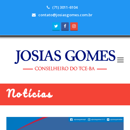
(71) 3011-6104
contato@josiasgomes.com.br
Twitter
Facebook
Instagram
Notícias