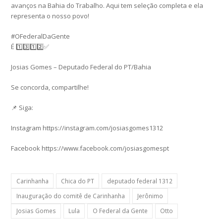
avanços na Bahia do Trabalho. Aqui tem seleção completa e ela
representa o nosso povo!
#OFederalDaGente
É 1️⃣3️⃣1️⃣2️⃣✅
Josias Gomes – Deputado Federal do PT/Bahia
Se concorda, compartilhe!
📌 Siga:
Instagram https://instagram.com/josiasgomes1312
Facebook https://www.facebook.com/josiasgomespt
Carinhanha
Chica do PT
deputado federal 1312
Inauguração do comitê de Carinhanha
Jerônimo
Josias Gomes
Lula
O Federal da Gente
Otto