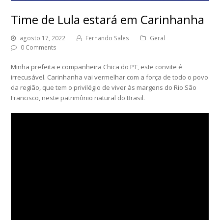
Time de Lula estará em Carinhanha
agosto 17, 2022
Fernando Sales
Geral
0 Comments
Minha prefeita e companheira Chica do PT, este convite é
irrecusável. Carinhanha vai vermelhar com a força de todo o povo
da região, que tem o privilégio de viver às margens do Rio São
Francisco, neste patrimônio natural do Brasil.