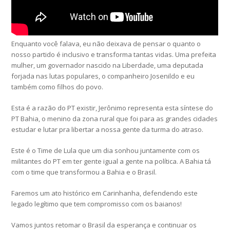
Enquanto você falava, eu não deixava de pensar o quanto o
nosso partido é inclusivo e transforma tantas vidas. Uma prefeita
mulher, um governador nascido na Liberdade, uma deputada
forjada nas lutas populares, o companheiro Josenildo e eu
também como filhos do povo.
Esta é a razão do PT existir, Jerônimo representa esta síntese do
PT Bahia, o menino da zona rural que foi para as grandes cidades
estudar e lutar pra libertar a nossa gente da turma do atraso.
Este é o Time de Lula que um dia sonhou juntamente com os
militantes do PT em ter gente igual a gente na política. A Bahia tá
com o time que transformou a Bahia e o Brasil.
Faremos um ato histórico em Carinhanha, defendendo este
legado legítimo que tem compromisso com os baianos!
Vamos juntos retomar o Brasil da esperança e continuar os