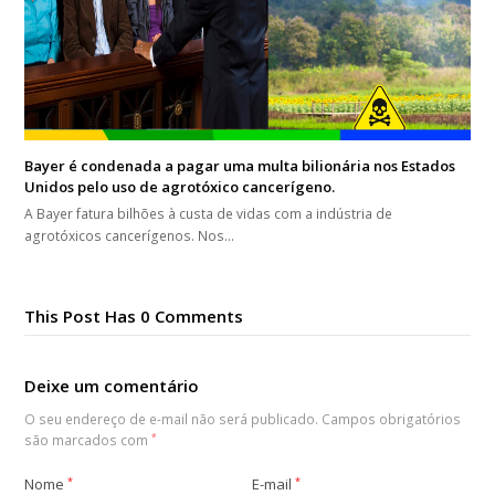
Bayer é condenada a pagar uma multa bilionária nos Estados
Unidos pelo uso de agrotóxico cancerígeno.
A Bayer fatura bilhões à custa de vidas com a indústria de
agrotóxicos cancerígenos. Nos…
This Post Has 0 Comments
Deixe um comentário
O seu endereço de e-mail não será publicado.
Campos obrigatórios
são marcados com
*
Nome
*
E-mail
*