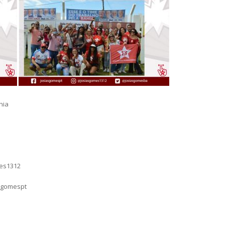
hia
mes1312
sgomespt