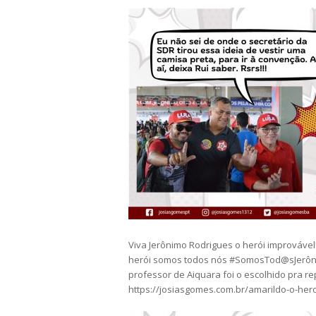
Viva Jerônimo Rodrigues o herói improvável
herói somos todos nós #SomosTod@sJerôni
professor de Aiquara foi o escolhido pra re
https://josiasgomes.com.br/amarildo-o-her