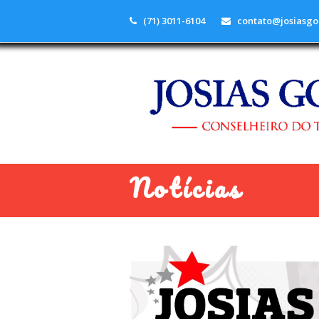
(71) 3011-6104
contato@josiasgo
Notícias