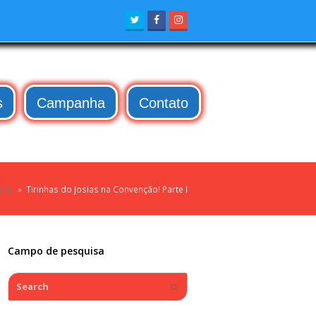
Twitter
Facebook
Instagram
s
Campanha
Contato
eral
»
Tirinhas do Josias na Convenção! Parte I
Campo de pesquisa
Search
Submit