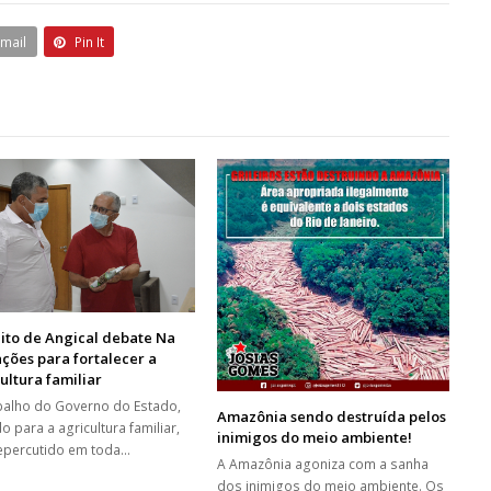
Email
Pin It
ito de Angical debate Na
ções para fortalecer a
ultura familiar
balho do Governo do Estado,
Amazônia sendo destruída pelos
o para a agricultura familiar,
inimigos do meio ambiente!
epercutido em toda…
A Amazônia agoniza com a sanha
dos inimigos do meio ambiente. Os