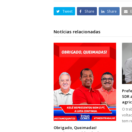
Tweet
Share
Share
Notícias relacionadas
Prefe
SDR a
agric
O tra
voltad
tem r
Obrigado, Queimadas!