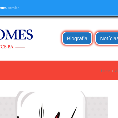
mes.com.br
Biografia
Notícia
Home
»
G