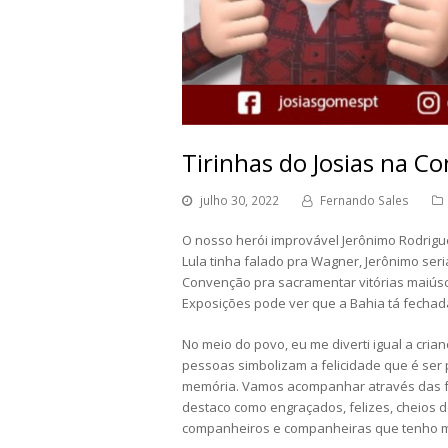
Tirinhas do Josias na Co
julho 30, 2022
Fernando Sales
O nosso herói improvável Jerônimo Rodrigue
Lula tinha falado pra Wagner, Jerônimo ser
Convenção pra sacramentar vitórias maiúsc
Exposições pode ver que a Bahia tá fechad
No meio do povo, eu me diverti igual a cria
pessoas simbolizam a felicidade que é ser
memória. Vamos acompanhar através das fo
destaco como engraçados, felizes, cheios 
companheiros e companheiras que tenho mui